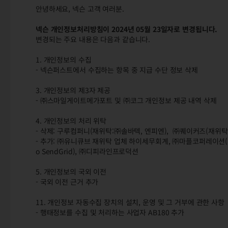
안녕하세요,
넥슨
고객
여러분.
넥슨
개인정보처리방침이
2024년
05월
23일자로
변경됩니다.
변경되는
주요
내용은
다음과
같습니다.
1.
개인정보의
수집
-
넥슨퍼스트에서
수집하는
항목
중
지급
수단
정보
삭제
3.
개인정보의
제3자
제공
-
㈜스마일게이트메가포트
및
㈜코그
개인정보
제공
내역
삭제
4.
개인정보의
처리
위탁
-
삭제:
구루컴퍼니(재위탁:㈜솔바텍,
엔피엔),
㈜퀘이커즈(재위탁
-
추가:
㈜유니큐브
재위탁
업체
하이세무회계,
㈜마플코퍼레이션(
o
SendGrid),
㈜디피라인프로덕션
5.
개인정보의
국외
이전
-
국외
이전
근거
추가
11.
개인정보
자동수집
장치의
설치, 운영
및
그
거부에
관한
사항
-
행태정보를
수집
및
처리하는
사업자
AB180
추가