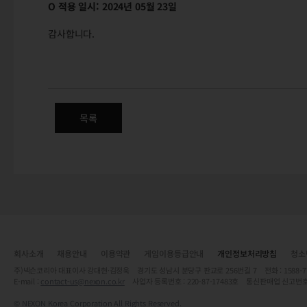
O
적용
일시:
2024년
05월
23일
감사합니다.
개인정보처리방침 변경 안내
목록
회사소개
채용안내
이용약관
게임이용등급안내
개인정보처리방침
청소
주)넥슨코리아 대표이사 강대현·김정욱 경기도 성남시 분당구 판교로 256번길 7 전화 : 1588-7701 
E-mail :
contact-us@nexon.co.kr
사업자 등록번호 : 220-87-17483호 통신판매업 신고번호
© NEXON Korea Corporation All Rights Reserved.