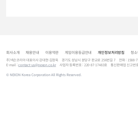
회사소개
채용안내
이용약관
게임이용등급안내
개인정보처리방침
청소
주)넥슨코리아 대표이사 강대현·김정욱 경기도 성남시 분당구 판교로 256번길 7 전화 : 1588-7701 
E-mail :
contact-us@nexon.co.kr
사업자 등록번호 : 220-87-17483호 통신판매업 신고번호
© NEXON Korea Corporation All Rights Reserved.