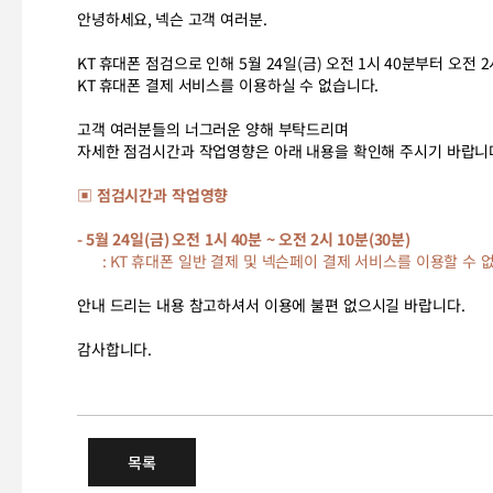
안녕하세요
,
넥슨 고객 여러분
.
KT
휴대폰
점검으로 인해
5
월
24
일
(
금
)
오전
1
시
40
분부터 오전
2
KT
휴대폰
결제 서비스를 이용하실 수 없습니다
.
고객 여러분들의 너그러운 양해 부탁드리며
자세한 점검시간과 작업영향은 아래 내용을 확인해 주시기 바랍니
▣ 점검시간과 작업영향
- 5
월
24
일
(
금
)
오전
1
시
40
분
~
오전
2
시
10
분
(30
분
)
: KT
휴대폰 일반 결제 및 넥슨페이 결제 서비스를 이용할 수 
안내 드리는 내용 참고하셔서 이용에 불편 없으시길 바랍니다
.
감사합니다
.
5/24(금) KT 휴대폰 결제서비스
목록