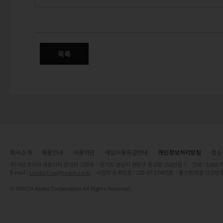
아네스트의 채집 던전 이벤트
목록
회사소개
채용안내
이용약관
게임이용등급안내
개인정보처리방침
청소
주)넥슨코리아 대표이사 강대현·김정욱 경기도 성남시 분당구 판교로 256번길 7 전화 : 1588-7701 
E-mail :
contact-us@nexon.co.kr
사업자 등록번호 : 220-87-17483호 통신판매업 신고번호
© NEXON Korea Corporation All Rights Reserved.