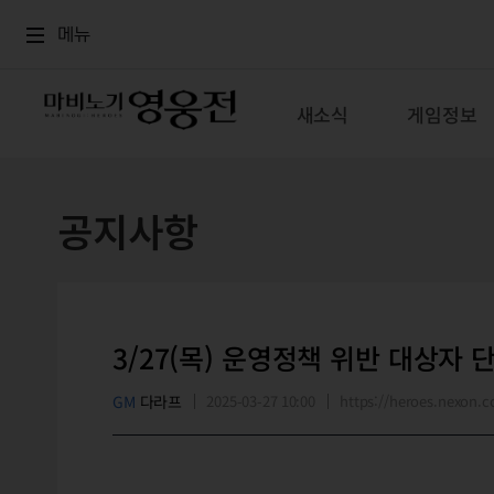
로그인
메뉴
본문
메뉴
새소식
게임정보
공지사항
3/27(목) 운영정책 위반 대상자 
GM
다라프
2025-03-27 10:00
https://heroes.nexon