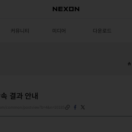
커뮤니티
미디어
다운로드
단속 결과 안내
.com/common/postview?b=4&n=10185