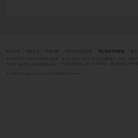
회사소개
채용안내
이용약관
게임이용등급안내
개인정보처리방침
청소
주)넥슨코리아 대표이사 강대현·김정욱 경기도 성남시 분당구 판교로 256번길 7 전화 : 1588-7701 
E-mail :
contact-us@nexon.co.kr
사업자 등록번호 : 220-87-17483호 통신판매업 신고번호
© NEXON Korea Corporation All Rights Reserved.