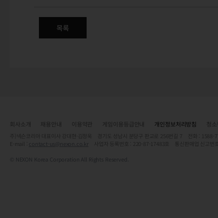
목록
회사소개
채용안내
이용약관
게임이용등급안내
개인정보처리방침
청소
주)넥슨코리아 대표이사 강대현·김정욱 경기도 성남시 분당구 판교로 256번길 7 전화 : 1588-7701 
E-mail :
contact-us@nexon.co.kr
사업자 등록번호 : 220-87-17483호 통신판매업 신고번호
© NEXON Korea Corporation All Rights Reserved.