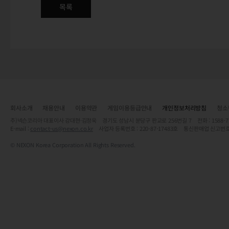
목록
회사소개
채용안내
이용약관
게임이용등급안내
개인정보처리방침
청소
주)넥슨코리아 대표이사 강대현·김정욱 경기도 성남시 분당구 판교로 256번길 7 전화 : 1588-7701 
E-mail :
contact-us@nexon.co.kr
사업자 등록번호 : 220-87-17483호 통신판매업 신고번호
© NEXON Korea Corporation All Rights Reserved.