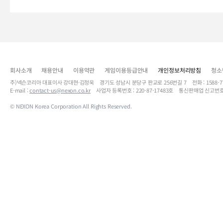
회사소개
채용안내
이용약관
게임이용등급안내
개인정보처리방침
청소
주)넥슨코리아 대표이사 강대현·김정욱 경기도 성남시 분당구 판교로 256번길 7 전화 : 1588-7701 
E-mail :
contact-us@nexon.co.kr
사업자 등록번호 : 220-87-17483호 통신판매업 신고번호
© NEXON Korea Corporation All Rights Reserved.