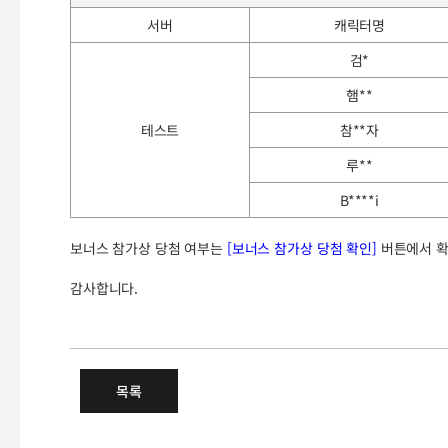
서버
캐릭터명
검*
햄**
테스트
참**자
루**
B****i
보너스 참가상 당첨 여부는
[보너스 참가상 당첨 확인]
버튼에서 확
감사합니다.
테스트 서버 참여 이벤트 당첨 고
목록