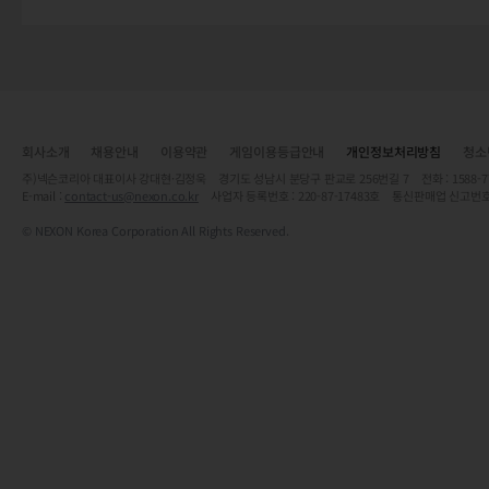
회사소개
채용안내
이용약관
게임이용등급안내
개인정보처리방침
청소
주)넥슨코리아 대표이사 강대현·김정욱 경기도 성남시 분당구 판교로 256번길 7 전화 : 1588-7701 
E-mail :
contact-us@nexon.co.kr
사업자 등록번호 : 220-87-17483호 통신판매업 신고번호
© NEXON Korea Corporation All Rights Reserved.