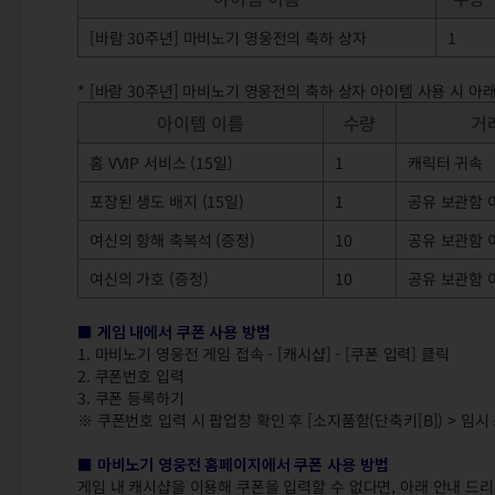
[바람 30주년] 마비노기 영웅전의 축하 상자
1
* [바람 30주년] 마비노기 영웅전의 축하 상자 아이템 사용 시 아
아이템 이름
수량
거
홈 VVIP 서비스 (15일)
1
캐릭터 귀속
포장된 생도 배지 (15일)
1
공유 보관함 
여신의 항해 축복석 (증정)
10
공유 보관함 
여신의 가호 (증정)
10
공유 보관함 
■ 게임 내에서 쿠폰 사용 방법
1. 마비노기 영웅전 게임 접속 - [캐시샵] - [쿠폰 입력] 클릭
2. 쿠폰번호 입력
3. 쿠폰 등록하기
※ 쿠폰번호 입력 시 팝업창 확인 후 [소지품함(단축키[B]) > 임
■ 마비노기 영웅전 홈페이지에서 쿠폰 사용 방법
게임 내 캐시샵을 이용해 쿠폰을 입력할 수 없다면, 아래 안내 드