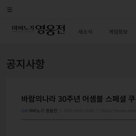
로그인
메뉴
본문
새소식
게임정보
공지사항
바람의나라 30주년 어셈블 스페셜 쿠
GM
마비노기 영웅전
2026-04-01 18:00
https://heroes.n