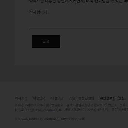
약속드린 내용을 성실히 지키면서, 더욱 신뢰받을 수 있는 
감사합니다.
비정상적인 아이템 수집 행위 
목록
회사소개
채용안내
이용약관
게임이용등급안내
개인정보처리방침
주)넥슨코리아 대표이사 강대현·김정욱 경기도 성남시 분당구 판교로 256번길 7 전화 : 1588-
E-mail :
contact-us@nexon.co.kr
사업자 등록번호 : 220-87-17483호 통신판매업 
© NEXON Korea Corporation All Rights Reserved.