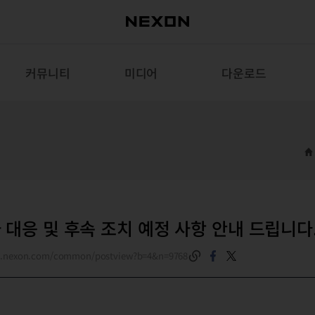
커뮤니티
미디어
다운로드
대응 및 후속 조치 예정 사항 안내 드립니다
es.nexon.com/common/postview?b=4&n=9768