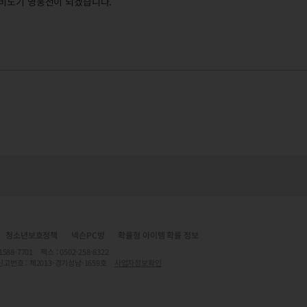
마비노기 영웅전이 되겠습니다.
조사 대응 및 후속 조치 예정 사항 안내
청소년보호정책
넥슨PC방
확률형 아이템 확률 정보
7701 팩스 : 0502-258-8322
신고번호 : 제2013-경기성남-1659호
사업자정보확인