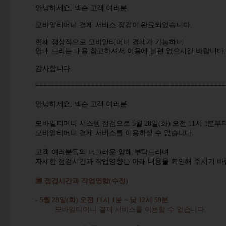
안녕하세요
,
넥슨 고객 여러분
.
모바일티머니 결제 서비스 점검이 완료되었습니다
.
현재 정상적으로 모바일티머니 결제가 가능하니
안내 드리는 내용 참고하셔서 이용에 불편 없으시길 바랍니다
.
감사합니다
.
================================================
안녕하세요
,
넥슨 고객 여러분
.
모바일티머니 시스템 점검으로
5
월
28
일
(화
)
오전
11
시
1
분부
모바일티머니 결제 서비스를 이용하실 수 없습니다
.
고객 여러분들의 너그러운 양해 부탁드리며
자세한 점검시간과 작업영향은 아래 내용을 확인해 주시기 
▣ 점검시간과 작업영향
(
수정
)
- 5
월
28
일
(
화
)
오전
11
시
1
분
~
낮
12
시
59
분
:
모바일티머니 결제 서비스를 이용할 수 없습니다
.