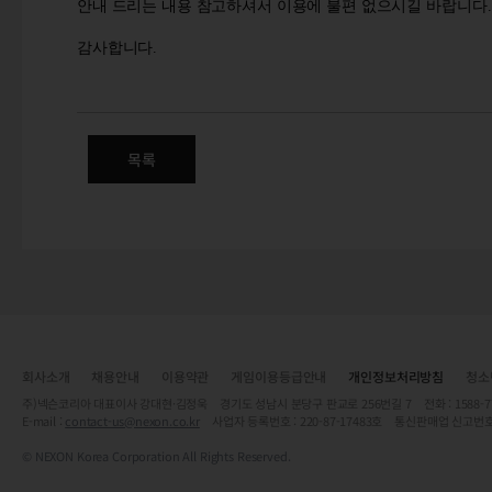
안내 드리는 내용 참고하셔서 이용에 불편 없으시길 바랍니다
.
감사합니다
.
(수정) 5/28(화) 모바일티머니
목록
회사소개
채용안내
이용약관
게임이용등급안내
개인정보처리방침
청소
주)넥슨코리아 대표이사 강대현·김정욱 경기도 성남시 분당구 판교로 256번길 7 전화 : 1588-7701 
E-mail :
contact-us@nexon.co.kr
사업자 등록번호 : 220-87-17483호 통신판매업 신고번호
© NEXON Korea Corporation All Rights Reserved.