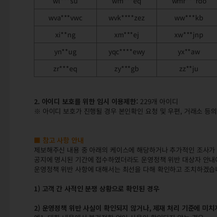
wl***su
wm***eq
wmr***rdo
wva***vwc
wvk****zez
ww***kb
xi**ng
xm***ej
xw***jnp
yn**ug
yqc****ewy
yx**aw
zr***eq
zy***gb
zz**ju
2. 아이디 보호를 위한 임시 이용제한:
229개 아이디
※ 아이디 보호가 진행될 경우 본인확인 요청 및 우편, 거래소 등의
■ 참고 사항 안내
제보해주신 내용 중 아래의 케이스에 해당하거나 추가적인 조사가 
공지에 명시된 기간에 접수하였더라도 운영정책 위반 대상자 안내에
운영정책 위반 사항에 대해서는 최선을 다해 확인하고 조치하겠습
1) 고객 간 사적인 분쟁 상황으로 확인된 경우
2) 운영정책 위반 사실이 확인되지 않거나, 제재 처리 기준에 미치