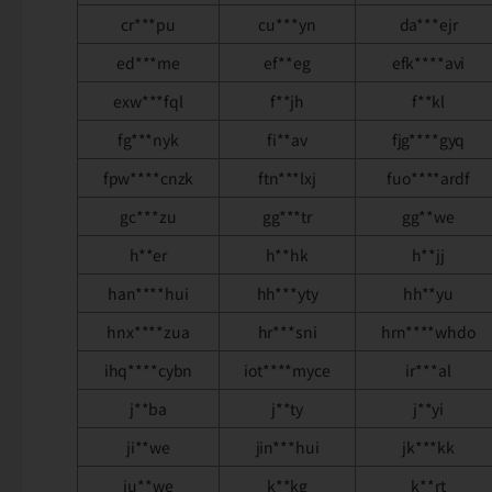
cr***pu
cu***yn
da***ejr
ed***me
ef**eg
efk****avi
exw***fql
f**jh
f**kl
fg***nyk
fi**av
fjg****gyq
fpw****cnzk
ftn***lxj
fuo****ardf
gc***zu
gg***tr
gg**we
h**er
h**hk
h**jj
han****hui
hh***yty
hh**yu
hnx****zua
hr***sni
hrn****whdo
ihq****cybn
iot****myce
ir***al
j**ba
j**ty
j**yi
ji**we
jin***hui
jk***kk
ju**we
k**kg
k**rt