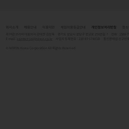
회사소개
채용안내
이용약관
게임이용등급안내
개인정보처리방침
청소
주)넥슨코리아 대표이사 강대현·김정욱 경기도 성남시 분당구 판교로 256번길 7 전화 : 1588-7701 
E-mail :
contact-us@nexon.co.kr
사업자 등록번호 : 220-87-17483호 통신판매업 신고번호
© NEXON Korea Corporation All Rights Reserved.