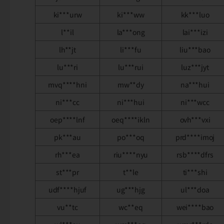
ki***urw
ki***ww
kk***luo
l**il
la***ong
lai***izi
lh**jt
li***fu
liu***bao
lu***ri
lu***rui
luz***jyt
mvq****hni
mw**dy
na***hui
ni***cc
ni***hui
ni***wcc
oep****lnf
oeq****ikln
ovh***vxi
pk***au
po***oq
prd****imoj
rh***ea
riu****nyu
rsb****dfrs
st***pr
t**le
ti***shi
udf****hjuf
ug***hjg
ul***doa
vu**tc
wc**eq
wei****bao