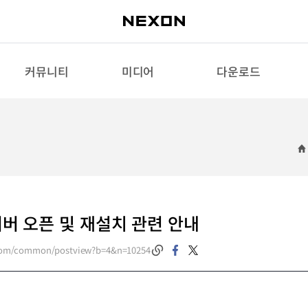
커뮤니티
미디어
다운로드
 서버 오픈 및 재설치 관련 안내
.com/common/postview?b=4&n=10254