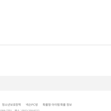
테스트 서버 오픈 및 재설치 관련 안내
청소년보호정책
넥슨PC방
확률형 아이템 확률 정보
7701 팩스 : 0502-258-8322