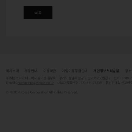
목록
회사소개
채용안내
이용약관
게임이용등급안내
개인정보처리방침
청소
주)넥슨코리아 대표이사 강대현·김정욱 경기도 성남시 분당구 판교로 256번길 7 전화 : 1588-7701 
E-mail :
contact-us@nexon.co.kr
사업자 등록번호 : 220-87-17483호 통신판매업 신고번호
© NEXON Korea Corporation All Rights Reserved.