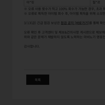
아*릿
힐*르
※ 오류 사용 횟수가 적고 100% 회수가 가능한 경우, 초과
※ 오류로 획득한 아이템 회수 후, 아이템 획득을 위해 소모
3/13(금) 긴급 점검 보상은
점검 공지 [바로가기]
를 통해 확
오류 확인 후 고객센터 및 제보&건의사항 게시판으로 제보
위와 같은 문제가 재발하지 않도록 노력하는 마비노기 영웅
감사합니다.
(수정) 3/13(금) 긴급 점검 
목록