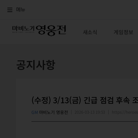
로그인
메뉴
본문
메뉴
새소식
게임정보
공지사항
(수정) 3/13(금) 긴급 점검 후속
GM
마비노기 영웅전
2026-03-13 19:53
https://hero