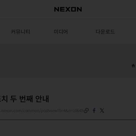
커뮤니티
미디어
다운로드
 조치 두 번째 안내
es.nexon.com/common/postview?b=4&n=10648