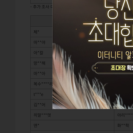
- 추가 조사 대상자 2명은 조사 및 회수 작업 완료 시까지 
게임 오류 사용 (재화 
체*
덴**서
마**야
알리***
아*칼
미**주
망**해
드래***
마**아
치*
복수****리아
퓨**아
t***e
si***y
김**어
진*미
히말***멋
아리***
앤*
화**학