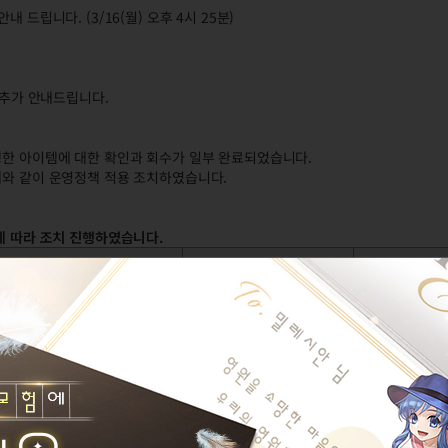
 드립니다. (3/16(월) 오후 4시 25분)
 추가 안내드립니다.
행한 아이템에 대한 확인과 회수가 일부 완료되었습니다.
래와 같이 운영정책 적용 조치하였습니다.
에 따라 조치 진행하였습니다.
구분
조치 내용
대상자
 (재화 회수 불가능)
365일 게임이용제한
달*기
 (재화 회수 불가능)
365일 게임이용제한
두*지
 (재화 회수 가능)
90일 게임이용제한
이노***반
 (재화 회수 가능)
90일 게임이용제한
모니***치
회수 불가능)
30일 게임이용제한
C***e