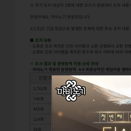
※ 추가 조사 대상자 2명에 대한 조사가 완료되어 조치 내용 안내
안녕하세요, 마비노기 영웅전입니다.
3/13(금) 긴급 점검으로 발생한 문제에 대한 후속 조치 내용
■ 조치 내용
- 오류로 초과 획득한 인장 아이템과 교환 상점에서 교환 진
- 오류로 인장 아이템을 획득한 횟수와 회수 여부에 따라 아
※ 조사 결과 및 운영정책 적용 상세 안내
- 마비노기 영웅전 운영정책 4-4 비정상적인 게임이용 행위
인장 자판기 이용 횟수
3,762회
게임 오류 악용 및 유포
746회
게임 오류 악용 및 유포
445회
게임 오류 악용 및 유포
124회
게임 오류 악용 및 유포
36회
게임 오류 사용 (재화 