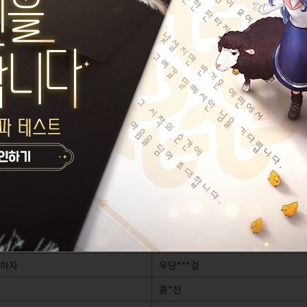
임시 차단 조치가 유지됩니다. 조치 완료 시 본 공지를 통해 안내드리겠습니다.
회수 가능) - 15일 게임이용제한 대상자
DA***L
트
길*느
잔*한
브
마*미
리**즈
바**냐
사**주
혈**신
*하자
우당***걸
홍*천