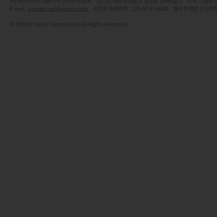
주)넥슨코리아 대표이사 강대현·김정욱 경기도 성남시 분당구 판교로 256번길 7 전화 : 1588-7701 
E-mail :
contact-us@nexon.co.kr
사업자 등록번호 : 220-87-17483호 통신판매업 신고번호
© NEXON Korea Corporation All Rights Reserved.