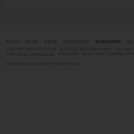
회사소개
채용안내
이용약관
게임이용등급안내
개인정보처리방침
청소
주)넥슨코리아 대표이사 강대현·김정욱 경기도 성남시 분당구 판교로 256번길 7 전화 : 1588-7701 
E-mail :
contact-us@nexon.co.kr
사업자 등록번호 : 220-87-17483호 통신판매업 신고번호
© NEXON Korea Corporation All Rights Reserved.