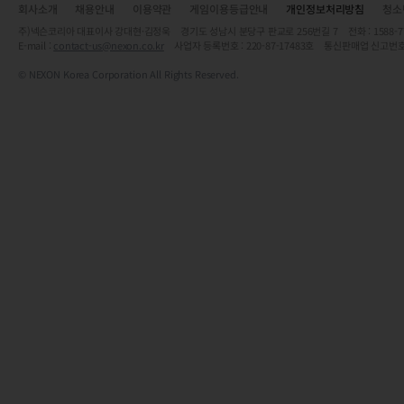
회사소개
채용안내
이용약관
게임이용등급안내
개인정보처리방침
청소
주)넥슨코리아 대표이사 강대현·김정욱 경기도 성남시 분당구 판교로 256번길 7 전화 : 1588-7701 
E-mail :
contact-us@nexon.co.kr
사업자 등록번호 : 220-87-17483호 통신판매업 신고번호
© NEXON Korea Corporation All Rights Reserved.