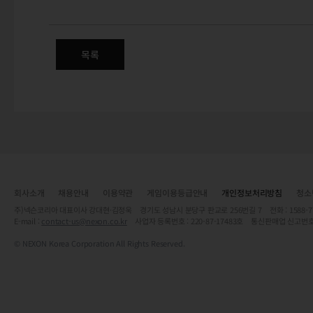
(수정) 신규 상품 판매 안내 - 
목록
회사소개
채용안내
이용약관
게임이용등급안내
개인정보처리방침
청소
주)넥슨코리아 대표이사 강대현·김정욱 경기도 성남시 분당구 판교로 256번길 7 전화 : 1588-7701 
E-mail :
contact-us@nexon.co.kr
사업자 등록번호 : 220-87-17483호 통신판매업 신고번호
© NEXON Korea Corporation All Rights Reserved.