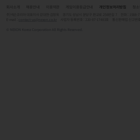
회사소개
채용안내
이용약관
게임이용등급안내
개인정보처리방침
청소
주)넥슨코리아 대표이사 강대현·김정욱 경기도 성남시 분당구 판교로 256번길 7 전화 : 1588-7701 
E-mail :
contact-us@nexon.co.kr
사업자 등록번호 : 220-87-17483호 통신판매업 신고번호
© NEXON Korea Corporation All Rights Reserved.