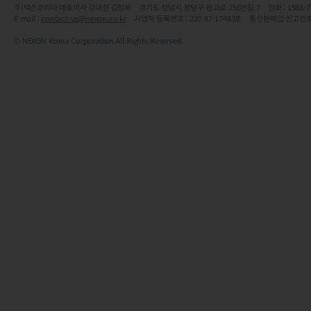
주)넥슨코리아 대표이사 강대현·김정욱 경기도 성남시 분당구 판교로 256번길 7 전화 : 1588-7701 
E-mail :
contact-us@nexon.co.kr
사업자 등록번호 : 220-87-17483호 통신판매업 신고번호
© NEXON Korea Corporation All Rights Reserved.