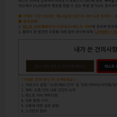
테스트 서버에 접속하여 마비노기 영웅전의 28번째 영웅
'루미엘'
넥슨캐시 10,000원의 행운을 얻을 수 있는 특별 참가상도 준비되
■ 이벤트 기간:
2026년 7월 4일(토) 테스트 서버 오픈 후부터 
■ 참여 방법:
1.
테스트 서버
(홈페이지>다운로드>테스트 서버)
에 접속해 변경
2. 플레이 중 발견한 오류를 아래 참여 양식에 맞춰
[고객센터 > 
* 이벤트 참여 양식 [꼭 지켜주세요!]
1. 카테고리 설정: '(오류)제보/건의' 및 '전투/캐릭터/아이템/일
2. 제목: 오류/건의 내용 간단히 요약
3. 테스트 서버 캐릭터명:
4. 오류 발생 시각:
5. 오류에 대한 상세 설명:
6. 스크린샷 첨부: