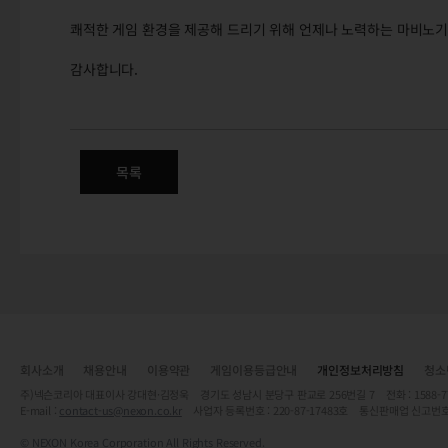
쾌적한 게임 환경을 제공해 드리기 위해 언제나 노력하는 마비노기
감사합니다.
(수정) 6/15(목) 32비트 클라
목록
회사소개
채용안내
이용약관
게임이용등급안내
개인정보처리방침
청소
주)넥슨코리아 대표이사 강대현·김정욱 경기도 성남시 분당구 판교로 256번길 7 전화 : 1588-7701 
E-mail :
contact-us@nexon.co.kr
사업자 등록번호 : 220-87-17483호 통신판매업 신고번호
© NEXON Korea Corporation All Rights Reserved.