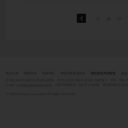
11
12
13
회사소개
채용안내
이용약관
게임이용등급안내
개인정보처리방침
청소
주)넥슨코리아 대표이사 강대현·김정욱 경기도 성남시 분당구 판교로 256번길 7 전화 : 1588-7701 
E-mail :
contact-us@nexon.co.kr
사업자 등록번호 : 220-87-17483호 통신판매업 신고번호
© NEXON Korea Corporation All Rights Reserved.