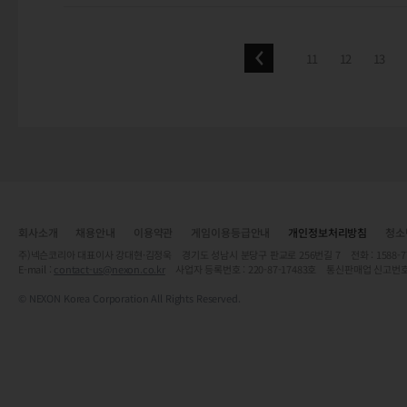
11
12
13
회사소개
채용안내
이용약관
게임이용등급안내
개인정보처리방침
청소
주)넥슨코리아 대표이사 강대현·김정욱 경기도 성남시 분당구 판교로 256번길 7 전화 : 1588-7701 
E-mail :
contact-us@nexon.co.kr
사업자 등록번호 : 220-87-17483호 통신판매업 신고번호
© NEXON Korea Corporation All Rights Reserved.