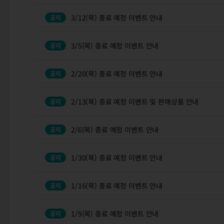
3/12(목) 종료 예정 이벤트 안내
3/5(목) 종료 예정 이벤트 안내
2/20(목) 종료 예정 이벤트 안내
2/13(목) 종료 예정 이벤트 및 판매상품 안내
2/6(목) 종료 예정 이벤트 안내
1/30(목) 종료 예정 이벤트 안내
1/16(목) 종료 예정 이벤트 안내
1/9(목) 종료 예정 이벤트 안내