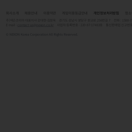
회사소개
채용안내
이용약관
게임이용등급안내
개인정보처리방침
청소
주)넥슨코리아 대표이사 강대현·김정욱 경기도 성남시 분당구 판교로 256번길 7 전화 : 1588-7701 
E-mail :
contact-us@nexon.co.kr
사업자 등록번호 : 220-87-17483호 통신판매업 신고번호
© NEXON Korea Corporation All Rights Reserved.