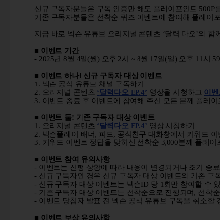
신규 구독자분들은 구독 인증만 해도 플레이포인트
500P
기존 구독자분들은 선착순 퀴즈 이벤트에 참여해 플레이
지금 바로 넥슨 유튜브 오리지널 콘텐츠
‘
달력 다오
’
와 함
■
이벤트 기간
- 2025
년
8
월
4
일
(
월
)
오후
2
시
~ 8
월
17
일
(
일
)
오후
11
시
5
■
이벤트 하나
!
신규 구독자 대상 이벤트
1.
넥슨 공식 유튜브 채널 구독하기
2.
오리지널 콘텐츠
‘
달력다오 EP.4’
영상을 시청하고
이벤
3.
이벤트 종료 후 이벤트에 참여해 주신 모든 분께 플레
■
이벤트 둘
!
기존 구독자 대상 이벤트
1.
오리지널 콘텐츠
‘
달력다오 EP.4’
영상 시청하기
2.
넥슨플레이 배너
,
피드
,
공식친구 대화창에서 키워드 이
3.
키워드 이벤트 정답을 맞히신 선착순
3,000
분께 플레이
■
이벤트 참여 유의사항
-
이벤트는 진행 상황에 따라 내용이 변경되거나 조기 종료
-
신규 구독자인 경우 신규 구독자 대상 이벤트와 기존 구
-
신규 구독자 대상 이벤트는 넥슨
ID
당
1
회만 참여할 수 
-
기존 구독자 대상 이벤트는 선착순으로 진행되며
,
선착순
-
이벤트 당첨자 발표 전 넥슨 공식 유튜브 구독을 취소할 
■
이벤트 보상 유의사항