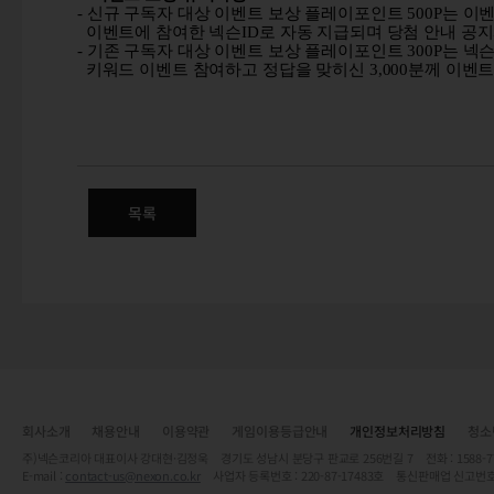
-
신규 구독자 대상 이벤트 보상 플레이포인트
500P
는 이벤
이벤트에 참여한 넥슨
ID
로 자동 지급되며 당첨 안내 공
-
기존 구독자 대상 이벤트 보상 플레이포인트
300P
는 넥
키워드 이벤트 참여하고 정답을 맞히신
3,000
분께 이벤트
목록
회사소개
채용안내
이용약관
게임이용등급안내
개인정보처리방침
청소
주)넥슨코리아 대표이사 강대현·김정욱 경기도 성남시 분당구 판교로 256번길 7 전화 : 1588-7701 
E-mail :
contact-us@nexon.co.kr
사업자 등록번호 : 220-87-17483호 통신판매업 신고번호