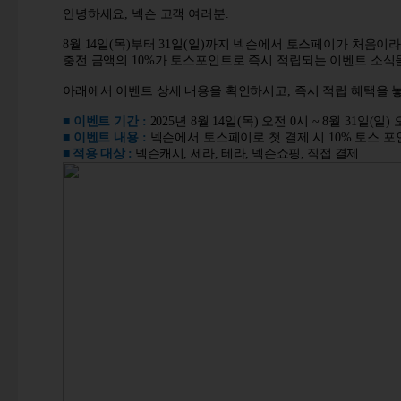
안녕하세요
,
넥슨 고객 여러분
.
8
월
14
일
(
목
)
부터
31
일
(
일
)
까지 넥슨에서 토스페이가 처음이
충전 금액의
10%
가 토스포인트로 즉시 적립되는 이벤트 소식
아래에서 이벤트 상세 내용을 확인하시고
,
즉시 적립 혜택을 
■ 이벤트 기간
:
2025
년
8
월
14
일
(
목
)
오전
0
시
~ 8
월
31
일
(
일
)
■ 이벤트 내용
:
넥슨에서 토스페이로 첫 결제 시
10%
토스 포
■
적용 대상
:
넥슨캐시
,
세라
,
테라
,
넥슨쇼핑
,
직접 결제