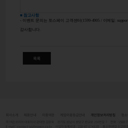
■ 참고사항
-
이벤트 문의는 토스페이 고객센터
(1599-4905 /
이메일
: suppo
감사합니다
.
목록
회사소개
채용안내
이용약관
게임이용등급안내
개인정보처리방침
청소
주)넥슨코리아 대표이사 강대현·김정욱 경기도 성남시 분당구 판교로 256번길 7 전화 : 1588-7701 
E-mail :
contact-us@nexon.co.kr
사업자 등록번호 : 220-87-17483호 통신판매업 신고번호