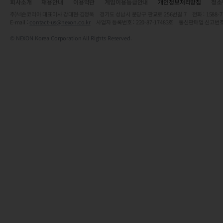
회사소개
채용안내
이용약관
게임이용등급안내
개인정보처리방침
청소
주)넥슨코리아 대표이사 강대현·김정욱 경기도 성남시 분당구 판교로 256번길 7 전화 : 1588-7701 
E-mail :
contact-us@nexon.co.kr
사업자 등록번호 : 220-87-17483호 통신판매업 신고번호
© NEXON Korea Corporation All Rights Reserved.