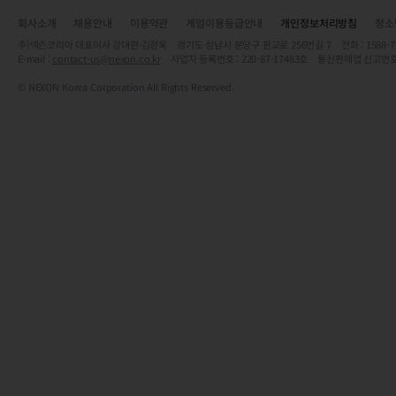
회사소개
채용안내
이용약관
게임이용등급안내
개인정보처리방침
청소
주)넥슨코리아 대표이사 강대현·김정욱 경기도 성남시 분당구 판교로 256번길 7 전화 : 1588-7701 
E-mail :
contact-us@nexon.co.kr
사업자 등록번호 : 220-87-17483호 통신판매업 신고번호
© NEXON Korea Corporation All Rights Reserved.