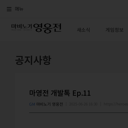
로그인
메뉴
본문
메뉴
새소식
게임정보
공지사항
마영전 개발톡 Ep.11
GM
마비노기 영웅전
2025-06-26 16:30
https://hero