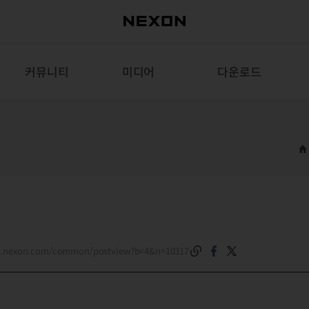
커뮤니티
미디어
다운로드
es.nexon.com/common/postview?b=4&n=10317