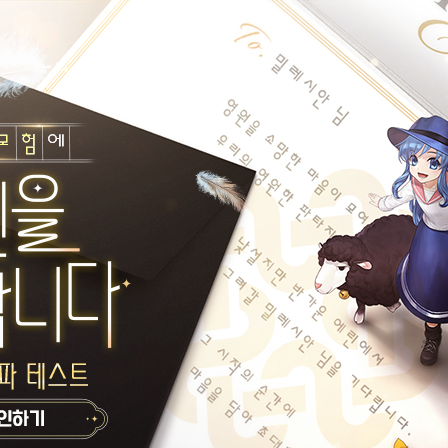
획득할 수 있으며,
성품을 모두 획득할 수 있습니다.
던 문양 아이템 2종이 포함되어 있습니다.
든 플레이어 여러분께 드리는 점 참고 부탁드립니다.
 있으며,
 불가할 수 있습니다.
히 시간을 두고 쿠폰을 사용해 주시기 바랍니다.
구성품 안내
구성품 이름
거래 속성
사용 기한
ID 공유 가
양: 낮의 심포니뀨 1개
-
능
ID 공유 가
양: 밤의 심포니뀨 1개
-
능
공유 보관함
2025년 9월 11일(목)
장된 생도 배지 (15일) 1개
가능
오전 9시