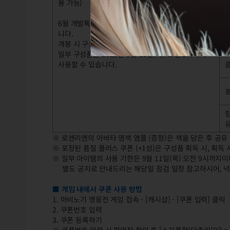
용 가능)
홈
6월 개발톡을 시청해 주신 영웅님들께 드리는 선물입
니다.
개봉 시 구성품을 모두 획득할 수 있습니다.
일부 구성품은 2025년 9월 11일(목) 오전 9시까지
사용할 수 있습니다.
포
힘
유
​※ 로센리엔의 아바타 염색 앰플 (증정)은 색을 담은 후 공
※ 포장된 품질 플러스 쿠폰 (+1성)은 구성품 획득 시, 획득
※ 일부 아이템의 사용 기한은 9월 11일(목) 오전 9시까지
별도 공지로 안내드리는 해당일 점검 일정 참고하시어, 넉
■ 게임 내에서 쿠폰 사용 방법
1. 마비노기 영웅전 게임 접속 - [캐시샵] - [쿠폰 입력] 클릭
2. 쿠폰번호 입력
3. 쿠폰 등록하기