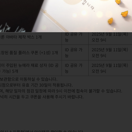
2025년 9월 11일(목)
 VVIP 서비스 (15일) 1개
캐릭터 귀속
오전 9시
로센리엔의 아바타 염색 앰플 (증정)
2025년 9월 11일(목)
캐릭터 귀속
2개
오전 9시
ID 공유 가
2025년 9월 11일(목)
클론 아바타 제작 박스 1개
능
오전 9시
ID 공유 가
2025년 9월 11일(목)
장된 품질 플러스 쿠폰 (+1성) 1개
능
오전 9시
이 주입된 뉴에라 재료 상자 (ID 공
ID 공유 가
2025년 9월 11일(목)
 가능) 5개
능
오전 9시
유 보관함으로 이동하실 수 있습니다.
 시점으로부터 유효 기간 30일이 적용됩니다.
이며, 해당 일자의 점검 일정에 따라 9시 이전에 접속이 불가할 수 있습니다.
넉히 시간을 두고 쿠폰을 사용해 주시기 바랍니다.