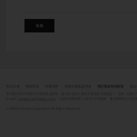
5/14(목) 정식 서버 클라이언트
목록
회사소개
채용안내
이용약관
게임이용등급안내
개인정보처리방침
청소
주)넥슨코리아 대표이사 강대현·김정욱 경기도 성남시 분당구 판교로 256번길 7 전화 : 1588-7701 
E-mail :
contact-us@nexon.co.kr
사업자 등록번호 : 220-87-17483호 통신판매업 신고번호
© NEXON Korea Corporation All Rights Reserved.