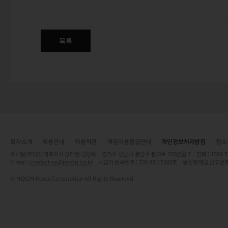
5/14(목) 정식 서버 클라이언트
목록
회사소개
채용안내
이용약관
게임이용등급안내
개인정보처리방침
청소
주)넥슨코리아 대표이사 강대현·김정욱 경기도 성남시 분당구 판교로 256번길 7 전화 : 1588-7701 
E-mail :
contact-us@nexon.co.kr
사업자 등록번호 : 220-87-17483호 통신판매업 신고번호
© NEXON Korea Corporation All Rights Reserved.