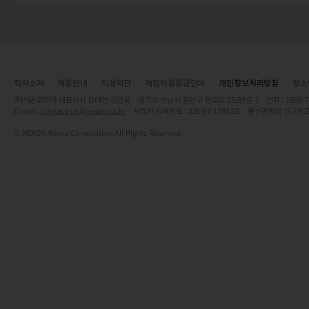
회사소개
채용안내
이용약관
게임이용등급안내
개인정보처리방침
청소
주)넥슨코리아 대표이사 강대현·김정욱 경기도 성남시 분당구 판교로 256번길 7 전화 : 1588-7701 
E-mail :
contact-us@nexon.co.kr
사업자 등록번호 : 220-87-17483호 통신판매업 신고번호
© NEXON Korea Corporation All Rights Reserved.