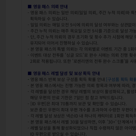
■ 영웅 패스 의뢰 안내
- 영웅 패스 의뢰는 일반 의뢰(일일 의뢰, 주간 누적 의뢰)와
획득하실 수 있습니다.
- 일일 의뢰는 매일 오전 9시에 의뢰의 달성 여부와는 상관없이
- 주간 누적 의뢰는 매주 목요일 오전 9시를 기준으로 달성 가
- 단, 주간 누적 의뢰의 경우 초기화 및 횟수 추가 시점에 해
유지되어 이어서 진행하실 수 있습니다.
- 본 영웅 패스의 특별 의뢰는 각 의뢰별로 이벤트 기간 중 1
- 이벤트 대상 전투를 '싱글 모드'로 완수 시에는 의뢰 진행 횟수
2회로 적용됩니다. 또한 '로센리엔의 전투 완수 스크롤'을 
■ 영웅 패스 레벨 달성 및 보상 획득 안내
-
영웅 패스 반복 보상 구성품 획득 확률 안내
[구성품 획득 확
- 본 영웅 패스에서는 진행 가능한 의뢰 항목과 여부에 따라, 
- 각 레벨을 달성한 경우 해당 레벨의 보상이 활성화되고, 활성
해당 우편의 만료 기한은 7일인 점 참고 부탁드립니다.
- [ID 우편]은 최대 70통까지 보관 및 확인할 수 있습니다.
보관 중인 우편이 최대 우편 개수를 초과하여 수령한 우편이 보
- 각 레벨 달성 보상은 넥슨ID 내 하나의 캐릭터로 1회만 획득
- 본 영웅 패스에서 레벨 30을 달성하면, 이후 '30+' 단계에
- 레벨 달성을 통해 활성화되었으나 직접 수령하지 않은 아이템
ID 우편으로 받으실 수 있습니다.