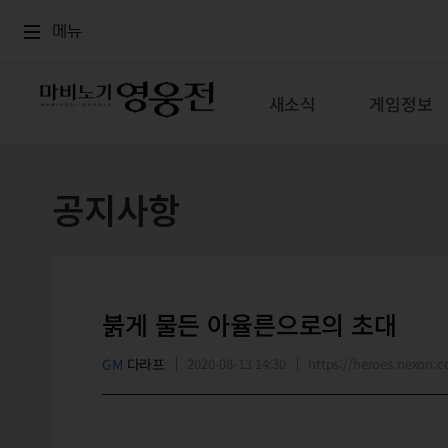
로그인
메뉴
본문
메뉴
새소식
게임정보
공지사항
붉게 물든 아율른으로의 초대
GM
다라프
2020-08-13 14:30
https://heroes.nexon