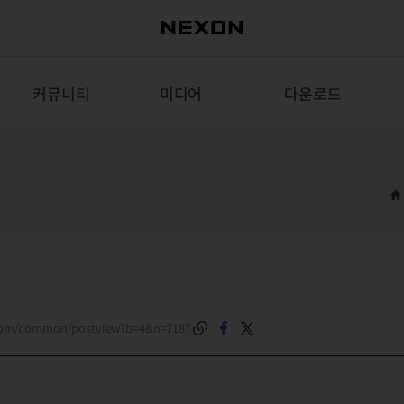
커뮤니티
미디어
다운로드
.com/common/postview?b=4&n=7187