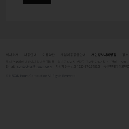
회사소개
채용안내
이용약관
게임이용등급안내
개인정보처리방침
청소
주)넥슨코리아 대표이사 강대현·김정욱 경기도 성남시 분당구 판교로 256번길 7 전화 : 1588-7701 
E-mail :
contact-us@nexon.co.kr
사업자 등록번호 : 220-87-17483호 통신판매업 신고번호
© NEXON Korea Corporation All Rights Reserved.