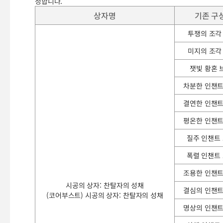
정합니다.
상자명
기존 구
투쟁의 조각
미지의 조각
잿빛 황혼 
차분한 인챈트
결연한 인챈트
평온한 인챈트
질주 인챈트
폭렬 인챈트
조용한 인챈트
시공의 상자: 찬탈자의 성채
결심의 인챈트
(코어부스트) 시공의 상자: 찬탈자의 성채
명상의 인챈트