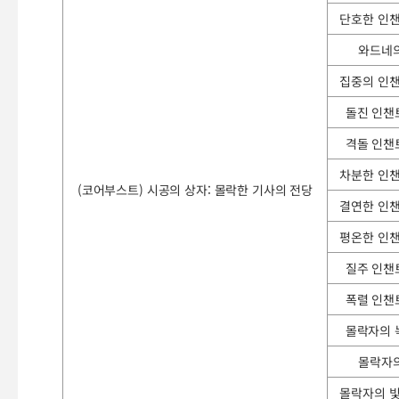
단호한 인
와드네
집중의 인
돌진 인챈
격돌 인챈
차분한 인
(코어부스트) 시공의 상자: 몰락한 기사의 전당
결연한 인
평온한 인
질주 인챈
폭렬 인챈
몰락자의 
몰락자
몰락자의 