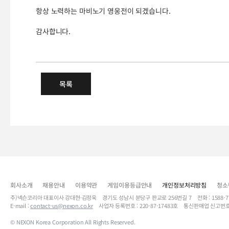
항상 노력하는 마비노기 영웅전이 되겠습니다.
감사합니다.
5/6(수) 테스트 서버 업데이트 
우편함 개편 / 여신의 은총 / 전투 / 카메라 흔들림 옵션 / 클라이언트
목록
회사소개
채용안내
이용약관
게임이용등급안내
개인정보처리방침
청소
주)넥슨코리아 대표이사 강대현·김정욱 경기도 성남시 분당구 판교로 256번길 7 전화 : 1588-7701 
E-mail :
contact-us@nexon.co.kr
사업자 등록번호 : 220-87-17483호 통신판매업 신고번호
© NEXON Korea Corporation All Rights Reserved.