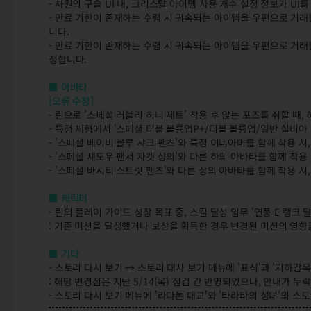
- 차원의 구슬 UI 내, 크리스탈 아이템 사용 개수 설정 정보가 U
- 만료 기한이 존재하는 수령 시 귀속되는 아이템을 우편으로 거래
니다.
- 만료 기한이 존재하는 수령 시 귀속되는 아이템을 우편으로 거래
정합니다.
■ 아바타
[오류 수정]
- 린으로 '스페셜 러블리 허니 세트' 착용 후 앉는 포즈를 취할 때
- 특정 체형에서 '스페셜 더블 볼륨업P+/더블 볼륨업/일반 실비아
- '스페셜 베이비 블루 샤크 팬츠'와 특정 이너아머를 함께 착용 
- '스페셜 섀도우 팬서 자켓 상의'와 다른 하의 아바타를 함께 착
- '스페셜 바시티 스트릿 팬츠'와 다른 상의 아바타를 함께 착용 
■ 캐릭터
- 린의 플레이 가이드 성장 목표 중, 스킬 달성 임무 '연풍 E 랭크 
: 기존 미션을 달성했거나 보상을 획득한 경우 변경된 미션의 영향
■ 기타
- 스토리 다시 보기 → 스토리 대사 보기 메뉴에 '표식'과 '지하감
: 해당 변경점은 지난 5/14(목) 점검 간 반영되었으나, 안내가 누
- 스토리 다시 보기 메뉴에 '라다톤 대교'와 '타라타의 성녀'의 