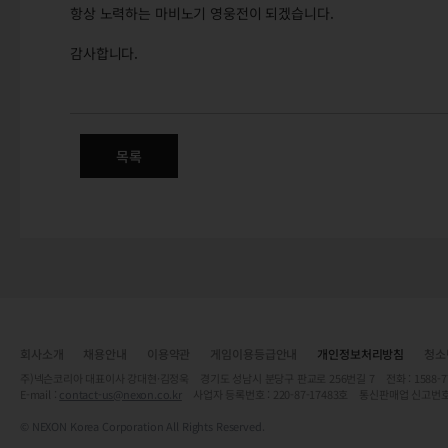
항상 노력하는 마비노기 영웅전이 되겠습니다.
감사합니다.
5/21(목) 정식 서버 변경점 안내
우편함 개편 / 시간의 상점 / 전투 / 아이템 / 아바타 / 캐릭터 / 기
목록
회사소개
채용안내
이용약관
게임이용등급안내
개인정보처리방침
청소
주)넥슨코리아 대표이사 강대현·김정욱 경기도 성남시 분당구 판교로 256번길 7 전화 : 1588-7701 
E-mail :
contact-us@nexon.co.kr
사업자 등록번호 : 220-87-17483호 통신판매업 신고번호
© NEXON Korea Corporation All Rights Reserved.