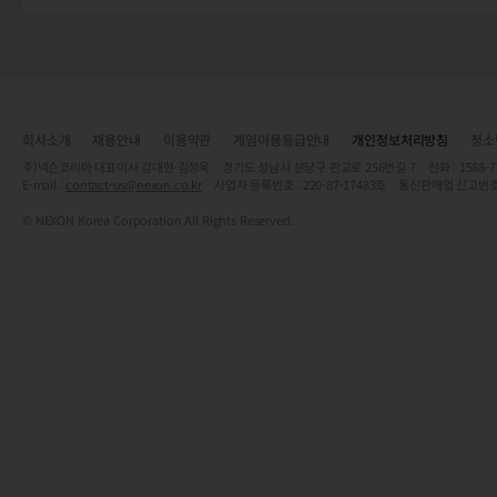
회사소개
채용안내
이용약관
게임이용등급안내
개인정보처리방침
청소
주)넥슨코리아 대표이사 강대현·김정욱 경기도 성남시 분당구 판교로 256번길 7 전화 : 1588-7701 
E-mail :
contact-us@nexon.co.kr
사업자 등록번호 : 220-87-17483호 통신판매업 신고번호
© NEXON Korea Corporation All Rights Reserved.