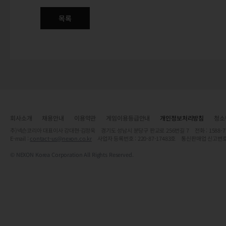
목록
회사소개
채용안내
이용약관
게임이용등급안내
개인정보처리방침
청소
주)넥슨코리아 대표이사 강대현·김정욱 경기도 성남시 분당구 판교로 256번길 7 전화 : 1588-7701 
E-mail :
contact-us@nexon.co.kr
사업자 등록번호 : 220-87-17483호 통신판매업 신고번호
© NEXON Korea Corporation All Rights Reserved.