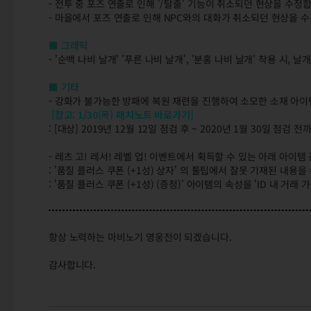
- 전투 중 포즈 연출로 인해 '/탈출' 기능이 취소되던 현상을 수정
- 마을에서 포즈 연출로 인해 NPC와의 대화가 취소되던 현상을 
■ 그래픽
- '순백 나비 날개' '푸른 나비 날개', '분홍 나비 날개' 착용 시
■ 기타
- 강화가 불가능한 방패에 복원 재련을 진행하여 소모한 소재 아이
[참고: 1/30(목) 패치노트 바로가기]
: [대상] 2019년 12월 12일 점검 후 ~ 2020년 1월 30일 
- 레츠 고! 레서! 레벨 업! 이벤트에서 획득할 수 있는 아래 아이
: '품질 플러스 쿠폰 (+1성) 상자' 의 툴팁에서 잘못 기재된 내용을
: '품질 플러스 쿠폰 (+1성) (증정)' 아이템의 속성을 'ID 내 거래
항상 노력하는 마비노기 영웅전이 되겠습니다.
감사합니다.
2/6(목) 정식 서버 변경점 안내
신규 캐릭터 '레서' / 그래픽 / 기타