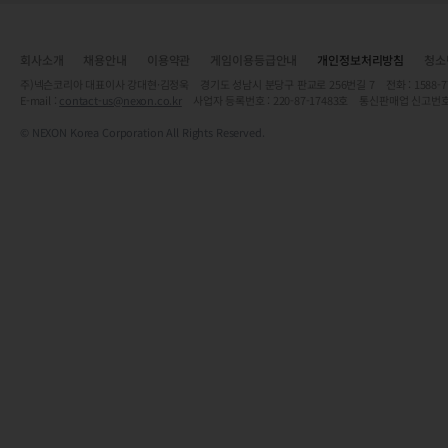
회사소개
채용안내
이용약관
게임이용등급안내
개인정보처리방침
청소
주)넥슨코리아 대표이사 강대현·김정욱 경기도 성남시 분당구 판교로 256번길 7 전화 : 1588-7701 
E-mail :
contact-us@nexon.co.kr
사업자 등록번호 : 220-87-17483호 통신판매업 신고번호
© NEXON Korea Corporation All Rights Reserved.