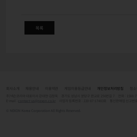
(추가) 7/31(수) <테스트 서버
목록
회사소개
채용안내
이용약관
게임이용등급안내
개인정보처리방침
청소
주)넥슨코리아 대표이사 강대현·김정욱 경기도 성남시 분당구 판교로 256번길 7 전화 : 1588-7701 
E-mail :
contact-us@nexon.co.kr
사업자 등록번호 : 220-87-17483호 통신판매업 신고번호
© NEXON Korea Corporation All Rights Reserved.