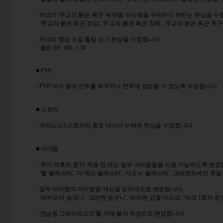
- 허크가 '주교의 붉은 폭군' 부위별 아이템을 구매하지 못하는 현상을 수
: '주교의 붉은 폭군 장갑', '주교의 붉은 폭군 장화', '주교의 붉은 폭군 투구
- 허크의 맹습 스킬 툴팁 오기 현상을 수정합니다.
: 필요 SP: 100 -> 50
■ PVP
- PVP 대기 중에 전투를 띄우거나 전투에 입장할 수 없도록 수정합니다.
■ 스토리
- 에피소드3 스토리의 종료 대사가 누락된 현상을 수정합니다.
■ 아이템
- '무기 매혹의 룬'이 적용 안 되는 일부 아이템들을 사용 가능하도록 변경
: '헬 블래스터', '더 레드 블래스터', '타오누 블래스터', '크레센트베인 듀얼
- 일부 아이템의 아이템명 색상을 보라색으로 변경합니다.
: '라키오라 송곳니', '크라켄 송곳니', '파괴된 강철 마스크', '바크 1호의 포
- '연습용 그레이트소드'를 거래 불가 속성으로 변경합니다.