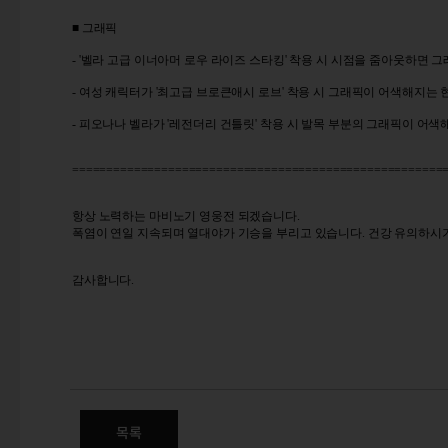
■ 그래픽
- '벨라 고급 이너아머 로우 라이즈 스타킹' 착용 시 시점을 줌아웃하면
- 여성 캐릭터가 '최고급 브로큰애시 로브' 착용 시 그래픽이 어색해지는
- 피오나나 벨라가 '레전더리 건틀릿' 착용 시 발목 부분의 그래픽이 어색
======================================================
항상 노력하는 마비노기 영웅전 되겠습니다.
폭염이 연일 지속되며 열대야가 기승을 부리고 있습니다. 건강 유의하시
감사합니다.
8/14(수) 프리미어, XE 서버 
목록