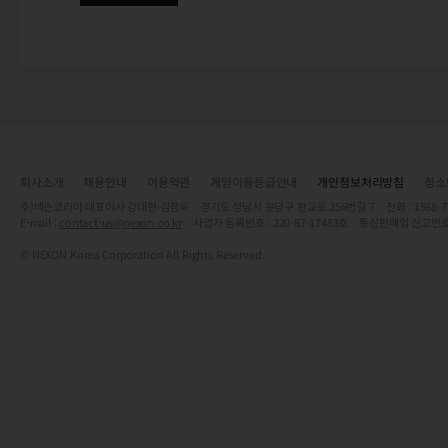
회사소개
채용안내
이용약관
게임이용등급안내
개인정보처리방침
청소
주)넥슨코리아 대표이사 강대현·김정욱 경기도 성남시 분당구 판교로 256번길 7 전화 : 1588-7701 
E-mail :
contact-us@nexon.co.kr
사업자 등록번호 : 220-87-17483호 통신판매업 신고번호
© NEXON Korea Corporation All Rights Reserved.