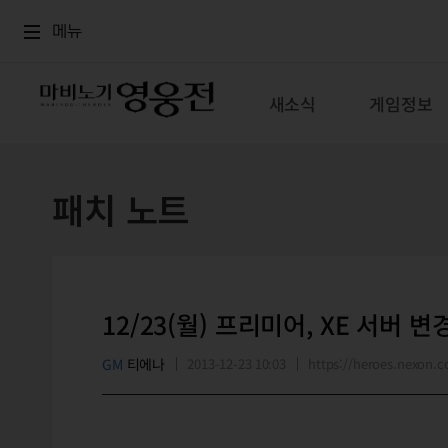
로그인
메뉴
본문
메뉴
새소식
게임정보
패치 노트
12/23(월) 프리미어, XE 서버 
GM
티에나
2013-12-23 10:03
https://heroes.nexon