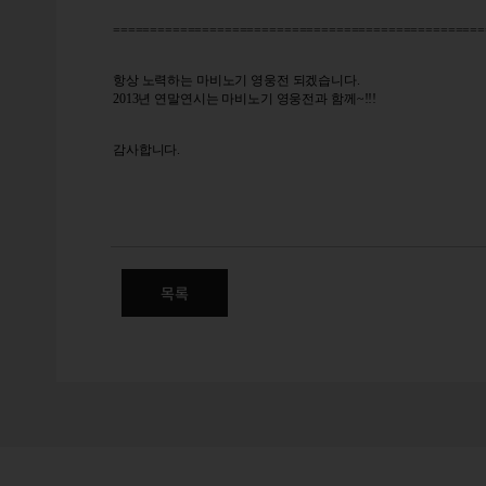
==================================================
항상 노력하는 마비노기 영웅전 되겠습니다.
2013년 연말연시는 마비노기 영웅전과 함께~!!!
감사합니다.
12/23(월) 프리미어, XE 서
목록