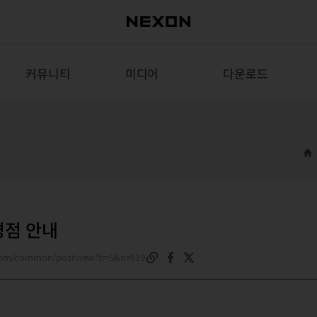
커뮤니티
미디어
다운로드
변경점 안내
.com/common/postview?b=5&n=519