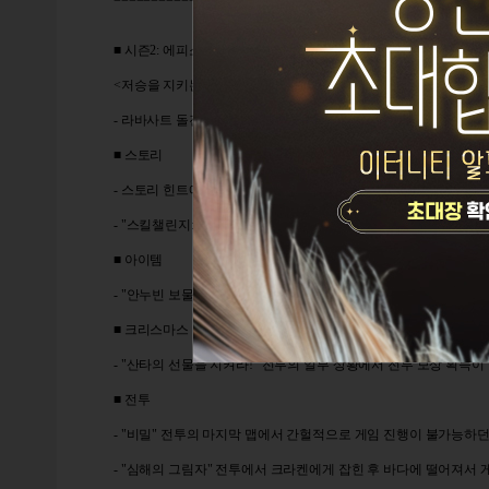
==================================================
■ 시즌2: 에피소드4 안누빈
<
저승을 지키는 문지기>
- 라바사트 돌진 중 방향 전환이 잘 안되는 현상을 수정합니다.
■ 스토리
- 스토리 힌트에서 여러개의 아이템을 동시에 요구하는 경우, 요구 
- "스킬챌린지: 실드 마스터리" 스토리 진행 중 오류가 발생하던 
■ 아이템
- "안누빈 보물상자"가 2개 이상 겹쳐 있을 때, 캐릭터 보관함에
■ 크리스마스 이벤트
- "산타의 선물을 지켜라!" 전투의 일부 상황에서 전투 보상 획득
■ 전투
- "비밀" 전투의 마지막 맵에서 간헐적으로 게임 진행이 불가능하
- "심해의 그림자" 전투에서 크라켄에게 잡힌 후 바다에 떨어져서