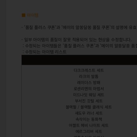
■ 아이템
- '품질 플러스 쿠폰'과 '메이의 알쏭달쏭 품질 쿠폰'의 설명에 
- 일부 아이템의 품질이 잘못 적용되어 있는 현상을 수정합니다.
: 수정되는 아이템들은 '품질 플러스 쿠폰'과 '메이의 알쏭달쏭 품
: 수정되는 아이템 리스트
다크크레스트 세트
라크의 발톱
레이더스 방패
로센리엔의 마법서
미드나잇 웨딩 세트
부서진 깃털 세트
블랙펄 / 블랙펄 클래식 세트
섀도우 러너 세트
속삭이는 동화책
어썰트 헤비 나이트 세트
에르그리버 세트