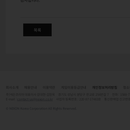
감사합니다.
1/24(목) 프리미어, XE 서버 
목록
회사소개
채용안내
이용약관
게임이용등급안내
개인정보처리방침
청소
주)넥슨코리아 대표이사 강대현·김정욱 경기도 성남시 분당구 판교로 256번길 7 전화 : 1588-7701 
E-mail :
contact-us@nexon.co.kr
사업자 등록번호 : 220-87-17483호 통신판매업 신고번호
© NEXON Korea Corporation All Rights Reserved.