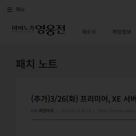
로그인
메뉴
본문
메뉴
새소식
게임정보
패치 노트
(추가)3/26(화) 프리미어, XE 
GM
루엔마르
2013-03-26 10:13
https://heroes.nex