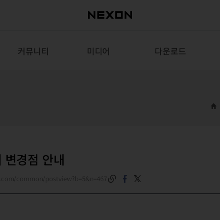
커뮤니티
미디어
다운로드
서버 변경점 안내
on.com/common/postview?b=5&n=467