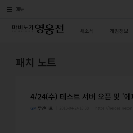
로그인
메뉴
본문
메뉴
새소식
게임정보
패치 노트
4/24(수) 테스트 서버 오픈 및 '
GM
루엔마르
2013-04-24 18:38
https://heroes.nex