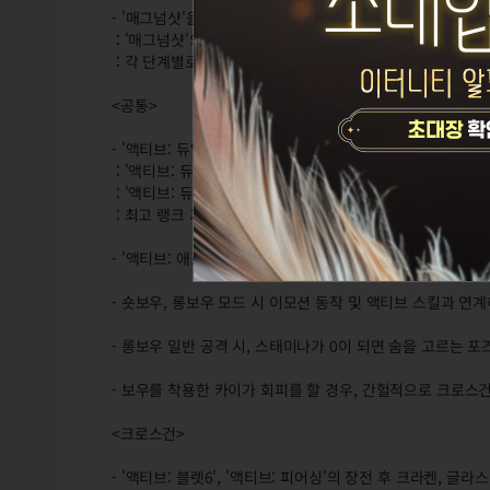
- '매그넘샷'을 개선합니다.
: '매그넘샷'의 차징 단계를 기존 6단계에서 3단계로 변경합
: 각 단계별로 최대 4회까지 관통하며 관통시마다 대미지가 
<공통>
- '액티브: 듀얼링크'의 스킬 사용 방식을 개선합니다.
: '액티브: 듀얼링크'가 화살 형태로 발사되며 적중 시, 
: '액티브: 듀얼링크'에 적중한 대상이 이동하면서 와이어
: 최고 랭크 기준, 최대 30초까지 유지되며 PVP에선 최대 
- '액티브: 애로우스톰' 사용 시 화살통을 꺼내는 동작을 추
- 숏보우, 롱보우 모드 시 이모션 동작 및 액티브 스킬과 
- 롱보우 일반 공격 시, 스태미나가 0이 되면 숨을 고르는
- 보우를 착용한 카이가 회피를 할 경우, 간헐적으로 크로스
<크로스건>
- '액티브: 블렛6', '액티브: 피어싱'의 장전 후 크라켄, 