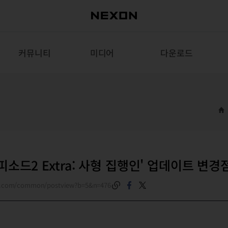
커뮤니티
미디어
다운로드
에피소드2 Extra: 사형 집행인' 업데이트 변경
on.com/common/postview?b=5&n=476