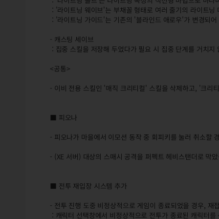
: '라이트닝 볼트'는 라이트닝 속성의 직선형 마법으로 마나
: '라이트닝 웨이브'는 부채꼴 형태로 여러 줄기의 라이트닝
: '라이트닝 가이드'는 기존의 '블라인드 애로우'가 변경되
- 캐스팅 세이브
: 집중 스킬을 저장해 두었다가 필요 시 집중 단계를 거치지 
<공통>
- 이비 전용 스킬인 '매직 크리티컬' 스킬을 삭제하고, '크리
■ 피오나
- 피오나가 마을에서 이모션 동작 중 회피키를 눌러 취소할 
- (XE 서버) 대상의 스매시 공격을 퍼펙트 헤비스탠더로 막
■ 전투 재입장 시스템 추가
- 전투 진행 도중 비정상적으로 게임이 종료되었을 경우, 재접
: 캐릭터 선택창에서 비정상적으로 전투가 종료된 캐릭터를 