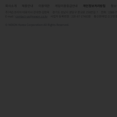
회사소개
채용안내
이용약관
게임이용등급안내
개인정보처리방침
청소
주)넥슨코리아 대표이사 강대현·김정욱 경기도 성남시 분당구 판교로 256번길 7 전화 : 1588-7701 
E-mail :
contact-us@nexon.co.kr
사업자 등록번호 : 220-87-17483호 통신판매업 신고번호
© NEXON Korea Corporation All Rights Reserved.