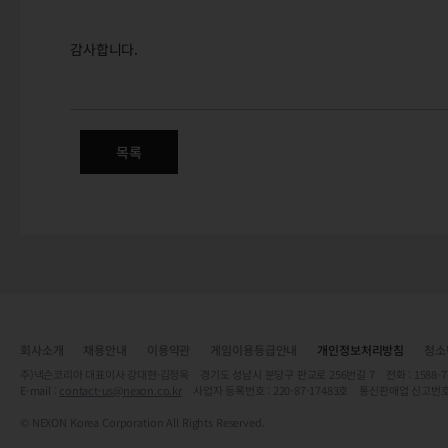
감사합니다.
(추가)6/21(화) 정식 서버 'Ep
목록
회사소개
채용안내
이용약관
게임이용등급안내
개인정보처리방침
청소
주)넥슨코리아 대표이사 강대현·김정욱 경기도 성남시 분당구 판교로 256번길 7 전화 : 1588-7701 
E-mail :
contact-us@nexon.co.kr
사업자 등록번호 : 220-87-17483호 통신판매업 신고번호
© NEXON Korea Corporation All Rights Reserved.