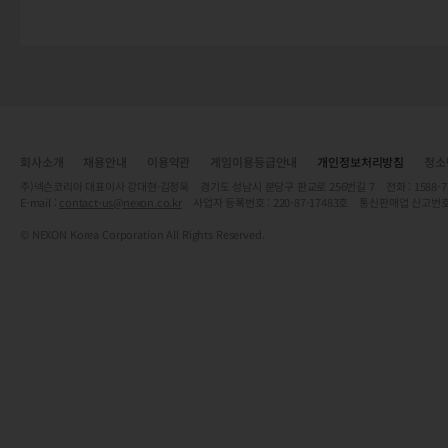
회사소개
채용안내
이용약관
게임이용등급안내
개인정보처리방침
청소
주)넥슨코리아 대표이사 강대현·김정욱 경기도 성남시 분당구 판교로 256번길 7 전화 : 1588-7701 
E-mail :
contact-us@nexon.co.kr
사업자 등록번호 : 220-87-17483호 통신판매업 신고번호
© NEXON Korea Corporation All Rights Reserved.